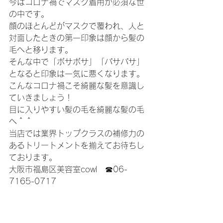
今はコロナ禍でマスク着用が必須な世
の中です。
顔のほとんどがマスクで覆われ、人と
対面したときの第一印象は顔から髪の
毛へと移ります。
そんな中で「ボサボサ」「パサパサ」
となると印象は一気に悪くなります。
こんなコロナ禍こそ綺麗な髪を意識し
ていきましょう！
目に入りやすい髪の毛を綺麗な髪の毛
へ＾＾
当店では業界トップクラスの補修力の
あるトリートメントを揃えてお待ちし
ております。
大阪市福島区美容室cowl　☎06-
7165-0717