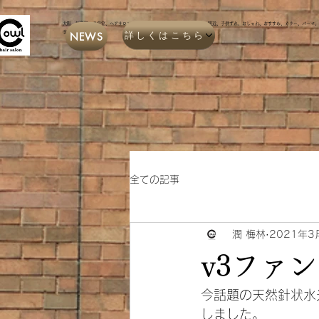
​大阪、福島区、美容室、ヘアサロン、プライベートサロン、マンツーマン、駅近、子供ずれ、おしゃれ、おすすめ、カラー、パーマ
詳しくはこちら
NEWS
改善、ヘッドスパ
全ての記事
潤 梅林
2021年3
v3ファ
今話題の天然針状水
しました。