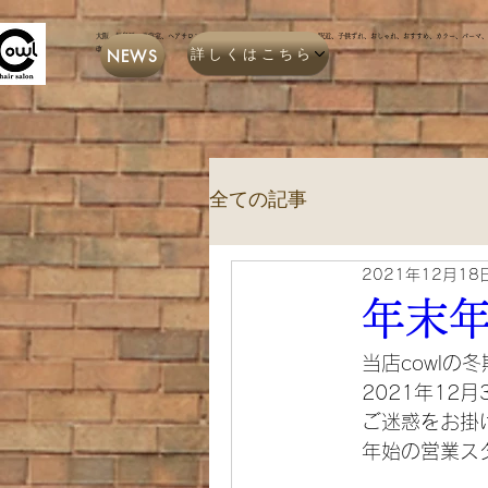
​大阪、福島区、美容室、ヘアサロン、プライベートサロン、マンツーマン、駅近、子供ずれ、おしゃれ、おすすめ、カラー、パーマ
詳しくはこちら
NEWS
改善、ヘッドスパ
全ての記事
2021年12月18
年末
当店cowlの
2021年12
ご迷惑をお掛
年始の営業ス